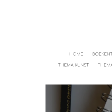
Ga
direct
naar
de
hoofdinhoud
HOME
BOEKENT
THEMA KUNST
THEMA