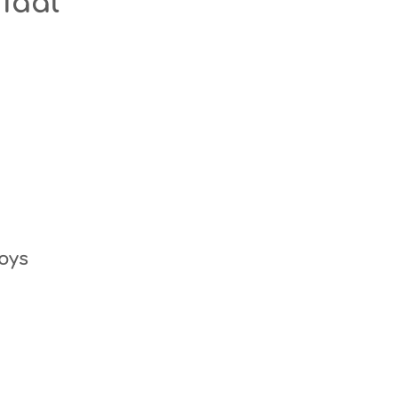
riaal
oys