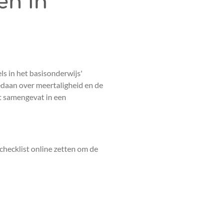
en in
ls in het basisonderwijs'
gedaan over meertaligheid en de
it samengevat in een
checklist online zetten om de